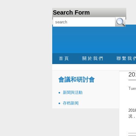
Search Form
首 頁
關 於 我 們
聯 繫 我 
2
會議和研討會
Tues
新聞與活動
存档新闻
20
况