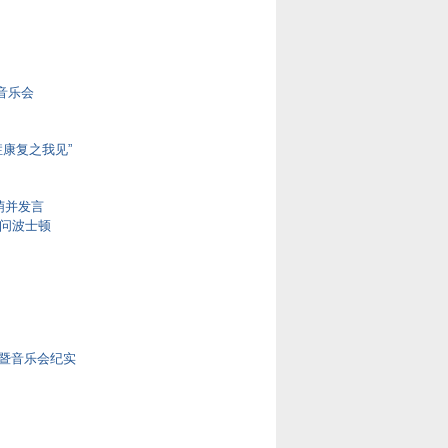
捐音乐会
症康复之我见”
萌并发言
访问波士顿
暨音乐会纪实