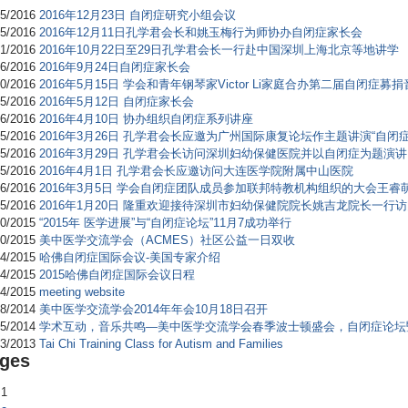
25/2016
2016年12月23日 自闭症研究小组会议
15/2016
2016年12月11日孔学君会长和姚玉梅行为师协办自闭症家长会
01/2016
2016年10月22日至29日孔学君会长一行赴中国深圳上海北京等地讲学
26/2016
2016年9月24日自闭症家长会
20/2016
2016年5月15日 学会和青年钢琴家Victor Li家庭合办第二届自闭症募
15/2016
2016年5月12日 自闭症家长会
16/2016
2016年4月10日 协办组织自闭症系列讲座
05/2016
2016年3月26日 孔学君会长应邀为广州国际康复论坛作主题讲演“自闭
05/2016
2016年3月29日 孔学君会长访问深圳妇幼保健医院并以自闭症为题演讲
05/2016
2016年4月1日 孔学君会长应邀访问大连医学院附属中山医院
06/2016
2016年3月5日 学会自闭症团队成员参加联邦特教机构组织的大会王睿
25/2016
2016年1月20日 隆重欢迎接待深圳市妇幼保健院院长姚吉龙院长一行
10/2015
“2015年 医学进展”与“自闭症论坛”11月7成功举行
20/2015
美中医学交流学会（ACMES）社区公益一日双收
24/2015
哈佛自闭症国际会议-美国专家介绍
24/2015
2015哈佛自闭症国际会议日程
24/2015
meeting website
18/2014
美中医学交流学会2014年年会10月18日召开
25/2014
学术互动，音乐共鸣—美中医学交流学会春季波士顿盛会，自闭症论坛
13/2013
Tai Chi Training Class for Autism and Families
ges
1