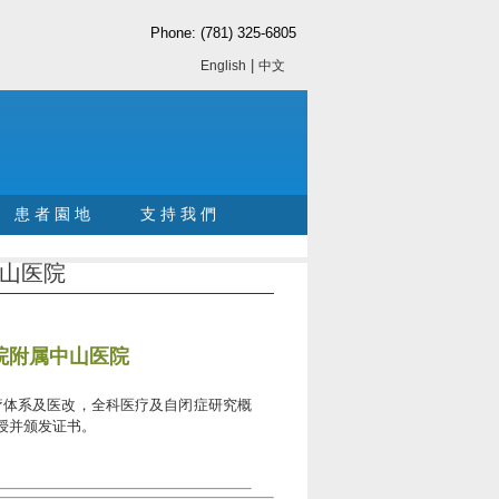
Phone: (781) 325-6805
|
English
中文
患 者 園 地
支 持 我 們
中山医院
学院附属中山医院
医疗体系及医改，全科医疗及自闭症研究概
授并颁发证书。