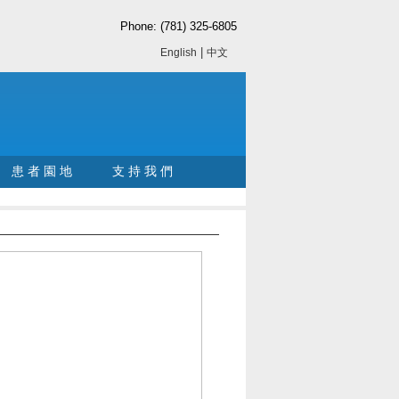
Phone: (781) 325-6805
|
English
中文
患 者 園 地
支 持 我 們