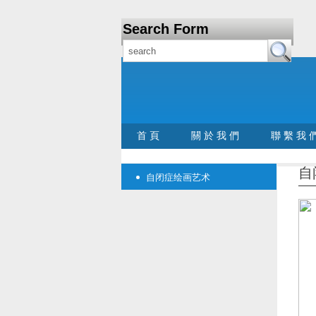
Search Form
首 頁
關 於 我 們
聯 繫 我 
自
自闭症绘画艺术