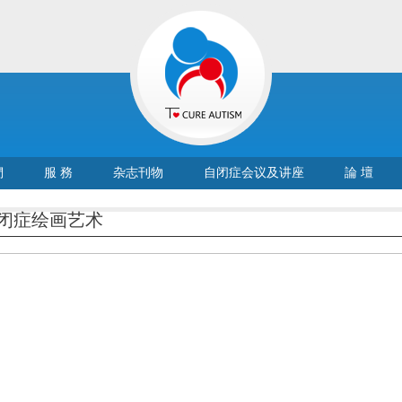
們
服 務
杂志刊物
自闭症会议及讲座
論 壇
闭症绘画艺术